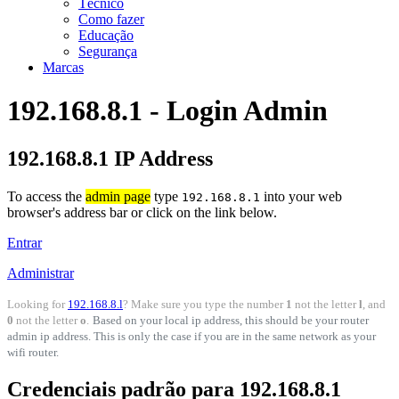
Técnico
Como fazer
Educação
Segurança
Marcas
192.168.8.1 - Login Admin
192.168.8.1 IP Address
To access the
admin page
type
into your web
192.168.8.1
browser's address bar or click on the link below.
Entrar
Administrar
Looking for
192.168.8.l
? Make sure you type the number
1
not the letter
l
, and
0
not the letter
o
.
Based on your local ip address, this should be your router
admin ip address. This is only the case if you are in the same network as your
wifi router.
Credenciais padrão para 192.168.8.1