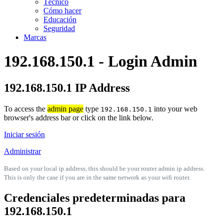
Técnico
Cómo hacer
Educación
Seguridad
Marcas
192.168.150.1 - Login Admin
192.168.150.1 IP Address
To access the
admin page
type
into your web
192.168.150.1
browser's address bar or click on the link below.
Iniciar sesión
Administrar
Based on your local ip address, this should be your router admin ip address.
This is only the case if you are in the same network as your wifi router.
Credenciales predeterminadas para
192.168.150.1