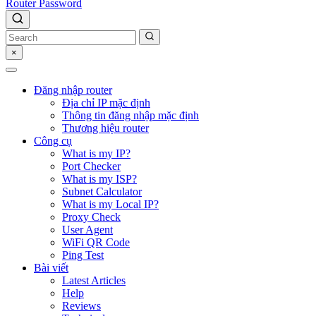
Router Password
×
Đăng nhập router
Địa chỉ IP mặc định
Thông tin đăng nhập mặc định
Thương hiệu router
Công cụ
What is my IP?
Port Checker
What is my ISP?
Subnet Calculator
What is my Local IP?
Proxy Check
User Agent
WiFi QR Code
Ping Test
Bài viết
Latest Articles
Help
Reviews